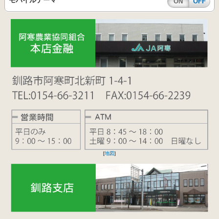
モバイルテーマ
ON
OFF
[
地図
]