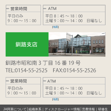
[
地図
]
[
地図
]
JA阿寒について
│
組織体系
｜
ディスクロ―ジャー情報
│
営農情報
｜
研修生