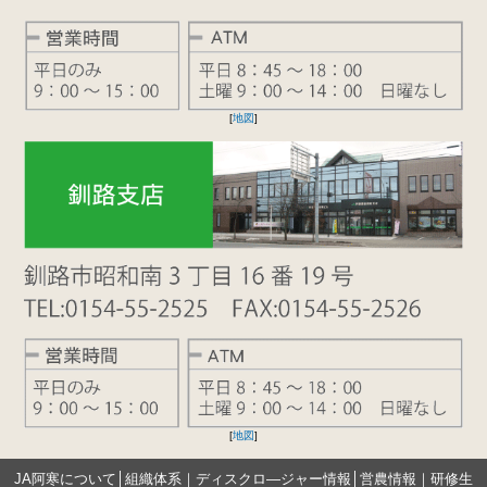
[
地図
]
[
地図
]
JA阿寒について
│
組織体系
｜
ディスクロ―ジャー情報
│
営農情報
｜
研修生