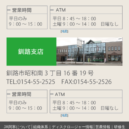
[
地図
]
[
地図
]
JA阿寒について
│
組織体系
｜
ディスクロ―ジャー情報
│
営農情報
｜
研修生