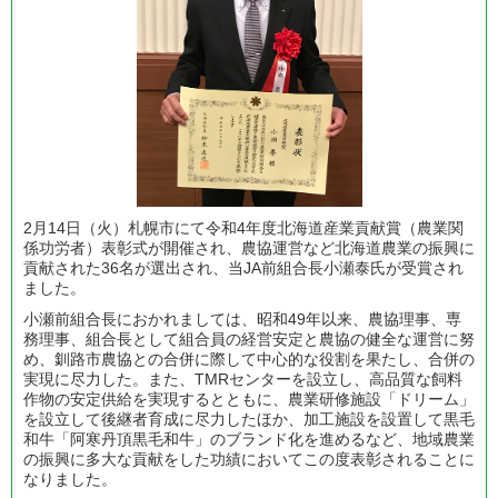
2月14日（火）札幌市にて令和4年度北海道産業貢献賞（農業関
係功労者）表彰式が開催され、農協運営など北海道農業の振興に
貢献された36名が選出され、当JA前組合長小瀬泰氏が受賞され
ました。
小瀬前組合長におかれましては、昭和49年以来、農協理事、専
務理事、組合長として組合員の経営安定と農協の健全な運営に努
め、釧路市農協との合併に際して中心的な役割を果たし、合併の
実現に尽力した。また、TMRセンターを設立し、高品質な飼料
作物の安定供給を実現するとともに、農業研修施設「ドリーム」
を設立して後継者育成に尽力したほか、加工施設を設置して黒毛
和牛「阿寒丹頂黒毛和牛」のブランド化を進めるなど、地域農業
の振興に多大な貢献をした功績においてこの度表彰されることに
なりました。