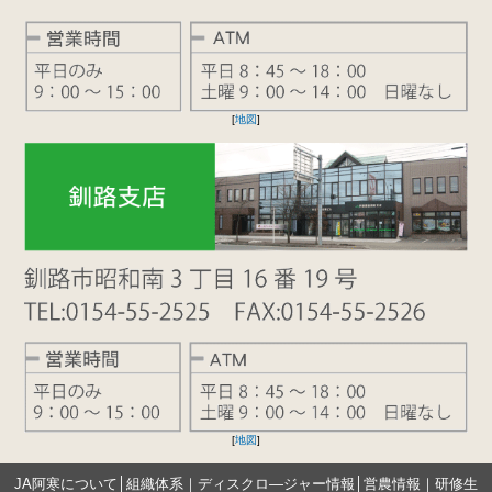
[
地図
]
[
地図
]
JA阿寒について
│
組織体系
｜
ディスクロ―ジャー情報
│
営農情報
｜
研修生