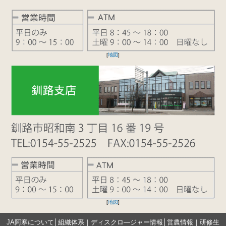
[
地図
]
[
地図
]
JA阿寒について
│
組織体系
｜
ディスクロ―ジャー情報
│
営農情報
｜
研修生