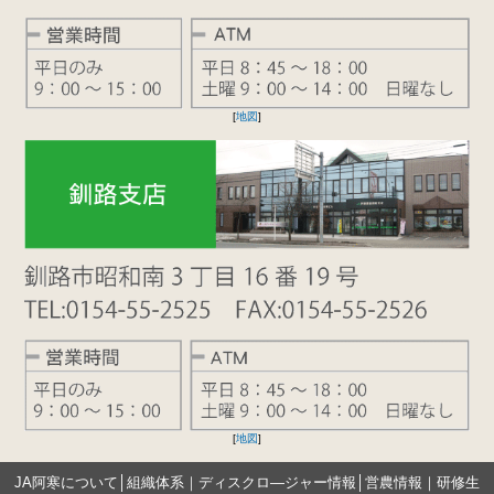
[
地図
]
[
地図
]
JA阿寒について
│
組織体系
｜
ディスクロ―ジャー情報
│
営農情報
｜
研修生