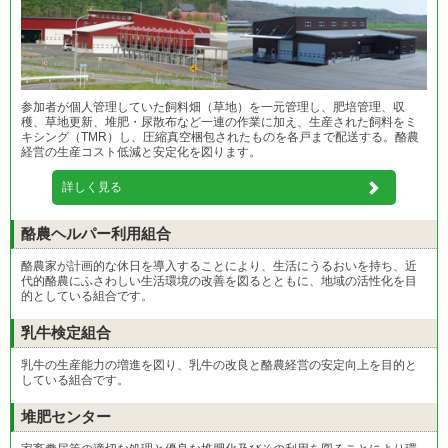
参加者が個人管理していた飼料畑（草地）を一元管理し、肥培管理、収
穫、草地更新、堆肥・尿散布など一連の作業に加え、生産された飼料をミ
キシング（TMR）し、圧縮真空梱包されたものを各戸まで配送する。酪農
経営の生産コスト低減と安定化を図ります。
詳しく見る
酪農ヘルパー利用組合
酪農家が計画的な休日を導入することにより、生活にうるおいを持ち、近
代的酪農にふさわしい生活環境の改善を図るとともに、地域の活性化を目
的としている組合です。
乳牛検定組合
乳牛の生産能力の増進を図り、乳牛の改良と酪農経営の安定向上を目的と
している組合です。
堆肥センター