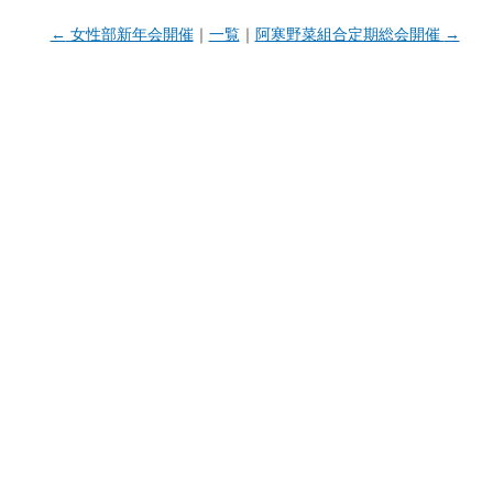
←
女性部新年会開催
｜
一覧
｜
阿寒野菜組合定期総会開催
→