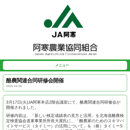
メニュー
酪農関連合同研修会開催
2026.04.06
3月17日(火)JA阿寒本店2階会議室にて、酪農関連合同研修会が
開催されました。
研修内容は、「新しい検定成績表の見方と活用」を北海道酪農検
定検査協会道東事業所所長大屋氏に、「酪農家のためのスキマバ
イトサービス（タイミー）の活用について」を（株）タイミーS