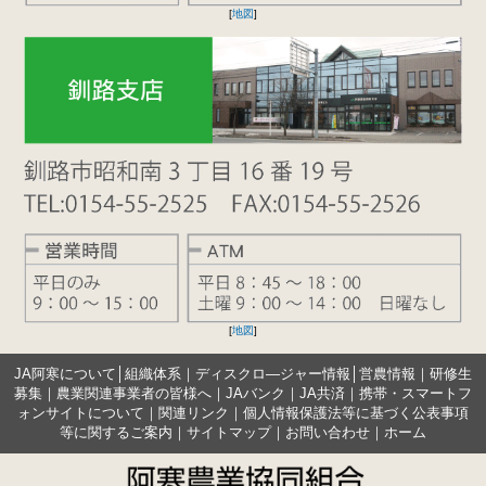
[
地図
]
[
地図
]
JA阿寒について
│
組織体系
｜
ディスクロ―ジャー情報
│
営農情報
｜
研修生
募集
｜
農業関連事業者の皆様へ
｜
JAバンク
｜
JA共済
｜
携帯・スマートフ
ォンサイトについて
｜
関連リンク
｜
個人情報保護法等に基づく公表事項
等に関するご案内
｜
サイトマップ
｜
お問い合わせ
｜
ホーム