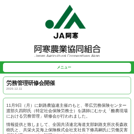
メニュー
労務管理研修会開催
2020.12.11
11月9日（月）に釧路農協連主催のもと、帯広労務保険センター
渡部久四郎氏（特定社会保険労務士）を講師にむかえ「酪農現場
における労務管理」研修会が行われました。
情報提供と致しまして、全国共済連北海道支部釧路支所次長森政
樹氏と、共栄火災海上保険株式会社支社長下條高嗣氏に労働災害