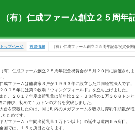
（有）仁成ファーム創立２５周年
トップページ
営農情報
（有）仁成ファーム創立２５周年記念祝賀会開
（有）仁成ファーム創立２５周年記念祝賀会が５月２０日に開催されま
た。
仁成ファームは酪農家３戸が１９９３年に設立した共同経営法人です。
２００５年には第２牧場「ウィングフィールド」を立ち上げました。
また、２０１７年度出荷乳量は前年比１２・３％増の１万３６８トンと
幅に伸び、初めて１万トンの大台を突破しました。
大台を突破したのは、同じ町内のメガファームを吸収し搾乳牛頭数が増
したためです。
ギガファーム（年間出荷乳量１万トン以上）の誕生は道内５ヵ所目。
全国では、１５ヵ所目となります。