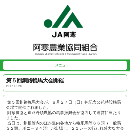
メニュー
第５回釧路輓馬大会開催
2017.08.28
第５回釧路輓馬大会が、８月２７日（日）神記念公苑特設輓馬
会場で開催されました。
阿寒農協と釧路丹頂農協の馬事振興会が協力して運営に当たり
ました。
当日は、釧根管内のほか道内各地から輓系馬等６６頭（一般馬
３２頭。ポニー３４頭）が出場し、２１レース行われ盛大な大会