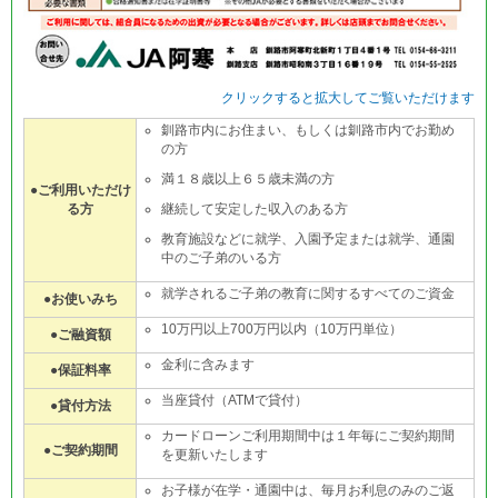
クリックすると拡大してご覧いただけます
釧路市内にお住まい、もしくは釧路市内でお勤め
の方
満１８歳以上６５歳未満の方
●ご利用いただけ
る方
継続して安定した収入のある方
教育施設などに就学、入園予定または就学、通園
中のご子弟のいる方
就学されるご子弟の教育に関するすべてのご資金
●お使いみち
10万円以上700万円以内（10万円単位）
●ご融資額
金利に含みます
●保証料率
当座貸付（ATMで貸付）
●貸付方法
カードローンご利用期間中は１年毎にご契約期間
●ご契約期間
を更新いたします
お子様が在学・通園中は、毎月お利息のみのご返