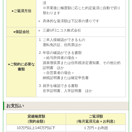
済
※卒業後に極度額に応じた約定返済に自動で切り
●ご返済方法
替わります
具体的な返済額は下記表の通りです
三菱UFJニコス株式会社
●保証会社
ご本人様確認ができるもの
運転免許証、住民票ほか
年収の確認ができる書類
＜給与所得者の場合＞
源泉徴収票または住民税決定通知書、その他公的
●ご契約に必要な
証明書 ほか
書類
＜自営業者の場合＞
納税証明書または確定申告書
就学を確認できる書類
在学証明書、入学証明書 ほか
お支払い
貸越極度額
ご返済額
（契約金額）
（毎月返済元金＋お利息）
10万円以上140万円以下
１万円＋お利息